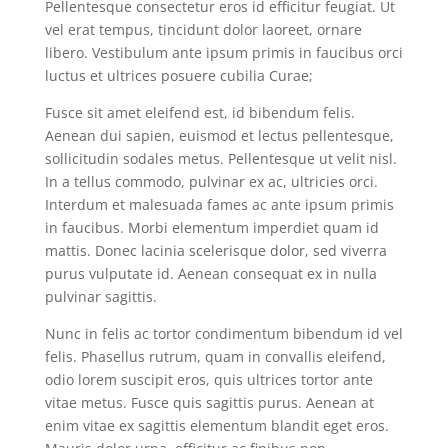
Pellentesque consectetur eros id efficitur feugiat. Ut
vel erat tempus, tincidunt dolor laoreet, ornare
libero. Vestibulum ante ipsum primis in faucibus orci
luctus et ultrices posuere cubilia Curae;
Fusce sit amet eleifend est, id bibendum felis.
Aenean dui sapien, euismod et lectus pellentesque,
sollicitudin sodales metus. Pellentesque ut velit nisl.
In a tellus commodo, pulvinar ex ac, ultricies orci.
Interdum et malesuada fames ac ante ipsum primis
in faucibus. Morbi elementum imperdiet quam id
mattis. Donec lacinia scelerisque dolor, sed viverra
purus vulputate id. Aenean consequat ex in nulla
pulvinar sagittis.
Nunc in felis ac tortor condimentum bibendum id vel
felis. Phasellus rutrum, quam in convallis eleifend,
odio lorem suscipit eros, quis ultrices tortor ante
vitae metus. Fusce quis sagittis purus. Aenean at
enim vitae ex sagittis elementum blandit eget eros.